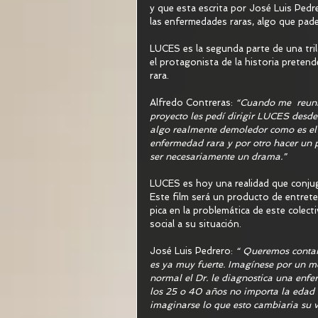
y que esta escrita por José Luis Pedr
las enfermedades raras, algo que pade
LUCES es la segunda parte de una tril
el protagonista de la historia prete
rara.
Alfredo Contreras: 
“Cuando me  reuní 
proyecto les pedí dirigir LUCES desde
algo realmente demoledor como es el 
enfermedad rara y por otro hacer un p
ser necesariamente un drama.” 
LUCES es hoy una realidad que conjuga
Este film será un producto de entret
pica en la problemática de este colec
social a su situación.
José Luis Pedrero: 
“ Queremos contar
es ya muy fuerte. Imagínese por un m
normal el Dr. le diagnostica una enfe
los 25 o 40 años no importa la edad 
imaginarse lo que esto cambiaria su v