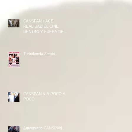
CANSPAN HACE
REALIDAD EL CINE
DENTRO Y FUERA DE
ESPAÑA
Turbulencia Zombi
CANSPAN & A POCO A
POCO
Aniversario CANSPAN