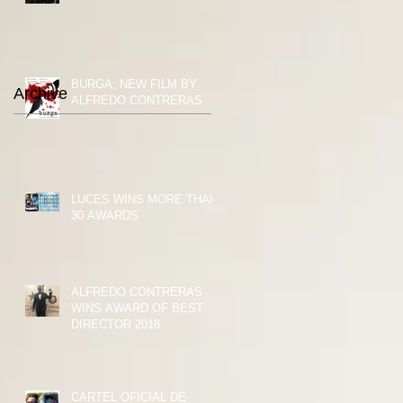
BURGA, NEW FILM BY
Archive
ALFREDO CONTRERAS
LUCES WINS MORE THAN
30 AWARDS
ALFREDO CONTRERAS
WINS AWARD OF BEST
DIRECTOR 2018
CARTEL OFICIAL DE