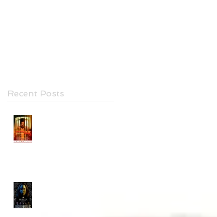
DANNY 45 estreno 20 de Abril
BURGA, NEW FILM BY ALFREDO
CONTRERAS
Recent Posts
DANNY 45 estreno 20 de
Abril
CANSPAN LANZA AL
MERCADO 3 NUEVOS
PROYECTOS