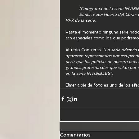
           (Fotograma de la serie 
           Elmer. Foto: Huerto del Cura- Elche.). Dataclick es la compañia responsable de los                  
VFX de la serie.  
Hasta el momento ninguna serie nacion
tan especiales como los que podremos 
Alfredo Contreras: 
”La serie además t
aparecen representados por estupendo
decir que los policías de nuestro pai
grandes profesionales que velan por 
en la serie INVISIBLES”.
Elmer a pie de foto es uno de los efe
Comentarios