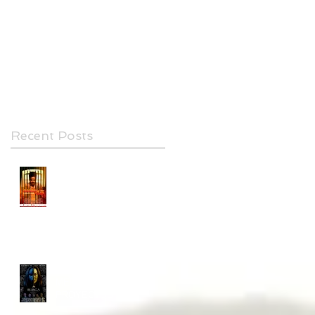
DANNY 45 estreno 20 de Abril
BURGA, NEW FILM BY ALFREDO
CONTRERAS
Recent Posts
DANNY 45 estreno 20 de
Abril
CANSPAN LANZA AL
MERCADO 3 NUEVOS
PROYECTOS