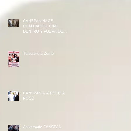
CANSPAN HACE
REALIDAD EL CINE
DENTRO Y FUERA DE
ESPAÑA
Turbulencia Zombi
CANSPAN & A POCO A
POCO
Aniversario CANSPAN