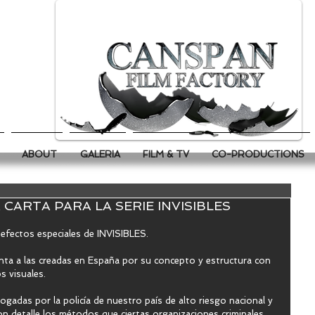
ABOUT
GALERIA
FILM & TV
CO-PRODUCTIONS
 CARTA PARA LA SERIE INVISIBLES
ectos especiales de INVISIBLES. 
tinta a las creadas en España por su concepto y estructura con 
 visuales.  
logadas por la policía de nuestro país de alto riesgo nacional y 
 con detalle los métodos que ciertas organizaciones criminales 