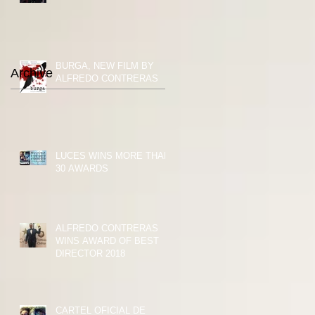
BURGA, NEW FILM BY
Archive
ALFREDO CONTRERAS
LUCES WINS MORE THAN
30 AWARDS
ALFREDO CONTRERAS
WINS AWARD OF BEST
DIRECTOR 2018
CARTEL OFICIAL DE